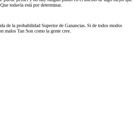
 Que todavía está por determinar.
dida de la probabilidad Superior de Ganancias. Si de todos modos
non malos Tan Son como la gente cree.