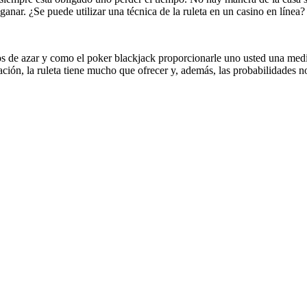
anar. ¿Se puede utilizar una técnica de la ruleta en un casino en línea?
egos de azar y como el poker blackjack proporcionarle uno usted una me
ación, la ruleta tiene mucho que ofrecer y, además, las probabilidades 