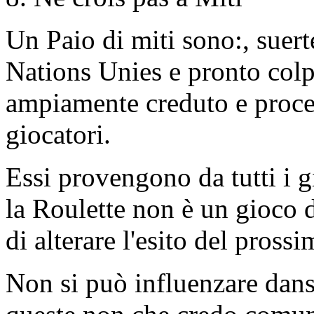
Un Paio di miti sono:, suer
Nations Unies e pronto col
ampiamente creduto e proce
giocatori.
Essi provengono da tutti i g
la Roulette non è un gioco 
di alterare l'esito del pross
Non si può influenzare dans 