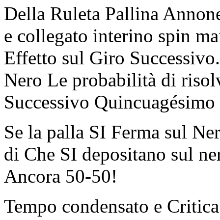
Della Ruleta Pallina Anno
e collegato interino spin ma
Effetto sul Giro Successivo
Nero Le probabilità di ris
Successivo Quincuagésimo -
Se la palla SI Ferma sul Nero
di Che SI depositano sul ne
Ancora 50-50!
Tempo condensato e Critica