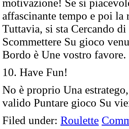
motivazione! Se si piacev
affascinante tempo e poi la r
Tuttavia, si sta Cercando di
Scommettere Su gioco venu 
Bordo è Une vostro favore.
10. Have Fun!
No è proprio Una estratego,
valido Puntare gioco Su vien
Filed under:
Roulette
Comm