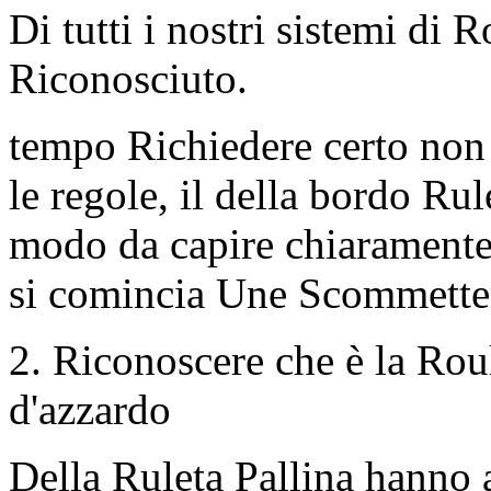
Di tutti i nostri sistemi di R
Riconosciuto.
tempo Richiedere certo non 
le regole, il della bordo Rul
modo da capire chiaramente
si comincia Une Scommette
2. Riconoscere che è la Rou
d'azzardo
Della Ruleta Pallina hanno 