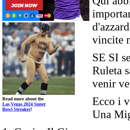
Qui abb
importan
d'azzard
vincite 
SE SI s
Ruleta 
venir v
Ecco i v
Read more about the
Las Vegas 2024 Super
Bowl Streaker
!
Una Mig