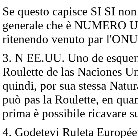
Se questo capisce SI SI non
generale che è NUMERO UN
ritenendo venuto par l'ONU
3. N EE.UU. Uno de esque
Roulette de las Naciones Un
quindi, por sua stessa Natu
può pas la Roulette, en quan
prima è possibile ricavare
4. Godetevi Ruleta Europée