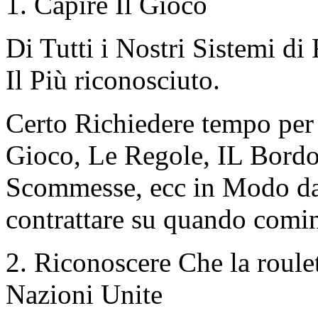
1. Capire Il Gioco
Di Tutti i Nostri Sistemi di
Il Più riconosciuto.
Certo Richiedere tempo pe
Gioco, Le Regole, IL Bord
Scommesse, ecc in Modo d
contrattare su quando comi
2. Riconoscere Che la roule
Nazioni Unite