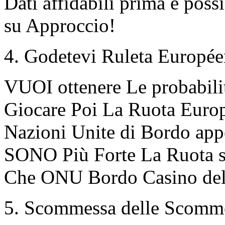
Dati affidabili prima e poss
su Approccio!
4. Godetevi Ruleta Europée
VUOI ottenere Le probabili
Giocare Poi La Ruota Europ
Nazioni Unite di Bordo app
SONO Più Forte La Ruota so
Che ONU Bordo Casino del
5. Scommessa delle Scomm