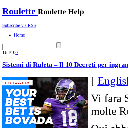
Roulette
Roulette Help
Subscribe via RSS
Home
1
Jul/10
0
Sistemi di Ruleta – Il 10 Decreti per ingra
[
Englis
Vi fara 
molte R