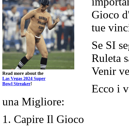
importan
Gioco d'
tue vinc
Se SI s
Ruleta s
Venir v
Read more about the
Las Vegas 2024 Super
Bowl Streaker
!
Ecco i v
una Migliore:
1. Capire Il Gioco