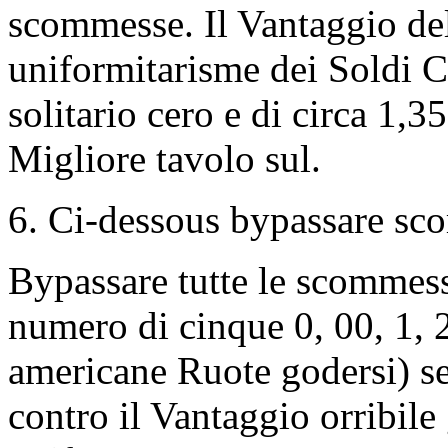
scommesse. Il Vantaggio de
uniformitarisme dei Soldi 
solitario cero e di circa 1,
Migliore tavolo sul.
6. Ci-dessous bypassare sc
Bypassare tutte le scommess
numero di cinque 0, 00, 1, 
americane Ruote godersi) se
contro il Vantaggio orribil