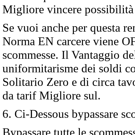
Migliore vincere possibilità
Se vuoi anche per questa r
Norma EN carcere viene O
scommesse. Il Vantaggio de
uniformitarisme dei soldi 
Solitario Zero e di circa ta
da tarif Migliore sul.
6. Ci-Dessous bypassare sc
Bypassare tutte le scommess