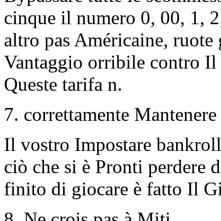
cinque il numero 0, 00, 1, 
altro pas Américaine, ruote
Vantaggio orribile contro I
Queste tarifa n.
7. correttamente Mantenere
Il vostro Impostare bankrol
ciò che si è Pronti perdere
finito di giocare è fatto Il 
8. Ne crois pas à Miti