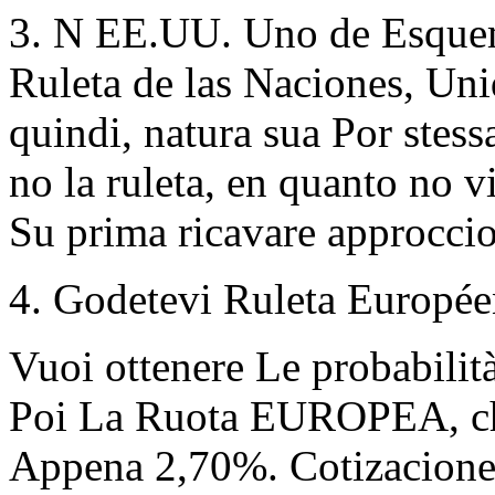
3. N EE.UU. Uno de Esque
Ruleta de las Naciones, Uni
quindi, natura sua Por stess
no la ruleta, en quanto no vi
Su prima ricavare approcc
4. Godetevi Ruleta Europée
Vuoi ottenere Le probabilit
Poi La Ruota EUROPEA, che
Appena 2,70%. Cotizaciones