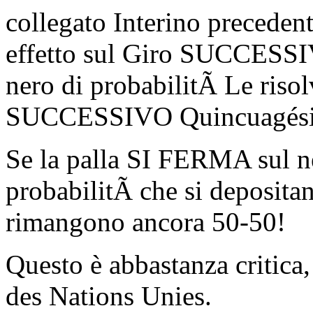
collegato Interino preceden
effetto sul Giro SUCCESSIV
nero di probabilitÃ Le riso
SUCCESSIVO Quincuagésim
Se la palla SI FERMA sul n
probabilitÃ che si depositan
rimangono ancora 50-50!
Questo è abbastanza critica
des Nations Unies.