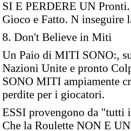
SI E PERDERE UN Pronti. D
Gioco e Fatto. N inseguire l
8. Don't Believe in Miti
Un Paio di MITI SONO:, sue
Nazioni Unite e pronto Col
SONO MITI ampiamente cre
perdite per i giocatori.
ESSI provengono da "tutti i 
Che la Roulette NON E UN G