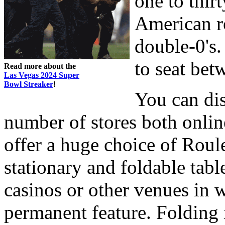
one to thir
American ro
double-0's.
to seat bet
Read more about the
Las Vegas 2024 Super
Bowl Streaker
!
You can dis
number of stores both onli
offer a huge choice of Roul
stationary and foldable table
casinos or other venues in w
permanent feature. Folding r