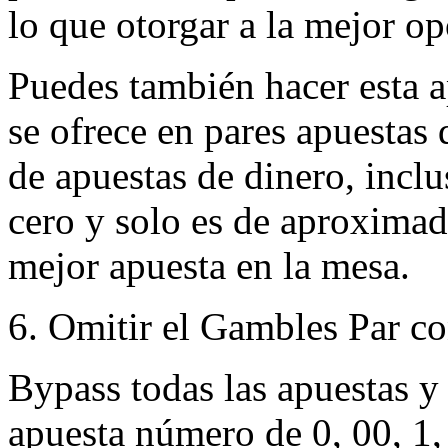
lo que otorgar a la mejor o
Puedes también hacer esta a
se ofrece en pares apuestas 
de apuestas de dinero, inclu
cero y solo es de aproxima
mejor apuesta en la mesa.
6. Omitir el Gambles Par c
Bypass todas las apuestas y
apuesta número de 0, 00, 1, 