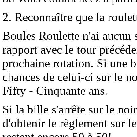
2. Reconnaître que la roulet
Boules Roulette n'ai aucun s
rapport avec le tour précéden
prochaine rotation. Si une b
chances de celui-ci sur le no
Fifty - Cinquante ans.
Si la bille s'arrête sur le no
d'obtenir le règlement sur le
restent encore 50 à 50!