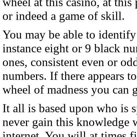
wheel at this casino, at this
or indeed a game of skill.
You may be able to identify
instance eight or 9 black n
ones, consistent even or odd
numbers. If there appears t
wheel of madness you can get
It all is based upon who is
never gain this knowledge w
internet. You will at times