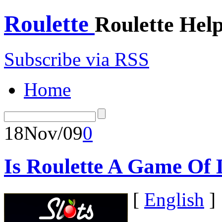
Roulette
Roulette Hel
Subscribe via RSS
Home
18
Nov/09
0
Is Roulette A Game Of
[
English
]