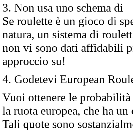
3. Non usa uno schema di
Se roulette è un gioco di sp
natura, un sistema di roulet
non vi sono dati affidabili 
approccio su!
4. Godetevi European Roule
Vuoi ottenere le probabilità
la ruota europea, che ha un
Tali quote sono sostanzialme