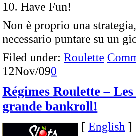
10. Have Fun!
Non è proprio una strategia,
necessario puntare su un gi
Filed under:
Roulette
Comm
12
Nov/09
0
Régimes Roulette – Les 
grande bankroll!
[
English
]