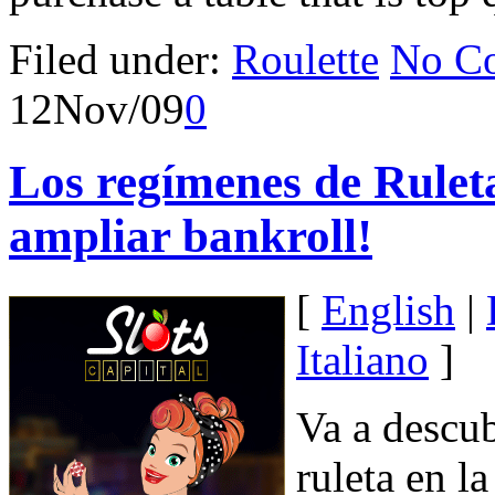
Filed under:
Roulette
No C
12
Nov/09
0
Los regímenes de Ruleta
ampliar bankroll!
[
English
|
Italiano
]
Va a descub
ruleta en l