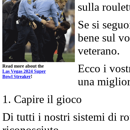
sulla roulet
Se si seguo
bene sul v
veterano.
Ecco i vostr
Read more about the
Las Vegas 2024 Super
Bowl Streaker
!
una miglior
1. Capire il gioco
Di tutti i nostri sistemi di r
riconosciuto.