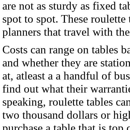
are not as sturdy as fixed t
spot to spot. These roulette 
planners that travel with th
Costs can range on tables 
and whether they are statio
at, atleast a a handful of b
find out what their warranti
speaking, roulette tables c
two thousand dollars or hig
purchase a table that is top