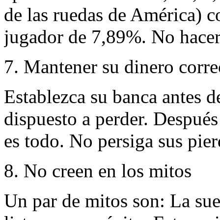
de las ruedas de América) co
jugador de 7,89%. No hacer 
7. Mantener su dinero corr
Establezca su banca antes de
dispuesto a perder. Después
es todo. No persiga sus pier
8. No creen en los mitos
Un par de mitos son: La sue