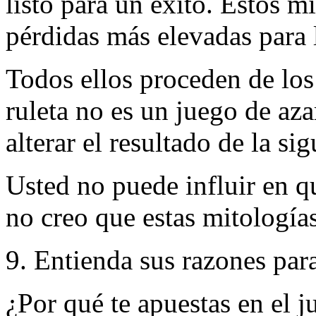
listo para un éxito. Estos m
pérdidas más elevadas para 
Todos ellos proceden de los
ruleta no es un juego de az
alterar el resultado de la sig
Usted no puede influir en q
no creo que estas mitologí
9. Entienda sus razones para
¿Por qué te apuestas en el j