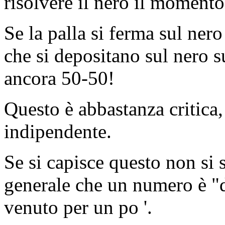
risolvere il nero il momento 
Se la palla si ferma sul nero
che si depositano sul nero 
ancora 50-50!
Questo è abbastanza critica,
indipendente.
Se si capisce questo non si s
generale che un numero è "
venuto per un po '.