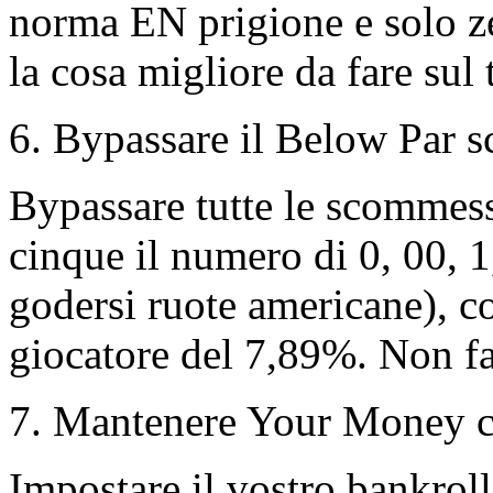
norma EN prigione e solo ze
la cosa migliore da fare sul 
6. Bypassare il Below Par 
Bypassare tutte le scommess
cinque il numero di 0, 00, 1
godersi ruote americane), co
giocatore del 7,89%. Non f
7. Mantenere Your Money c
Impostare il vostro bankroll