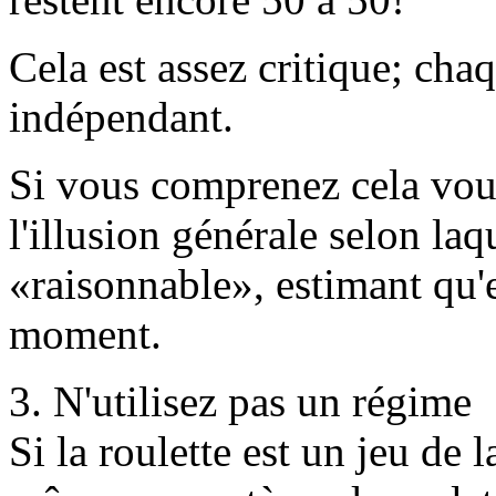
Cela est assez critique; ch
indépendant.
Si vous comprenez cela vou
l'illusion générale selon la
«raisonnable», estimant qu'
moment.
3. N'utilisez pas un régime
Si la roulette est un jeu de 