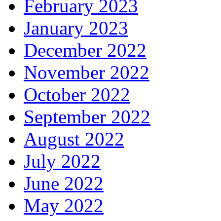
February 2023
January 2023
December 2022
November 2022
October 2022
September 2022
August 2022
July 2022
June 2022
May 2022