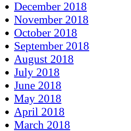
December 2018
November 2018
October 2018
September 2018
August 2018
July 2018
June 2018
May 2018
April 2018
March 2018