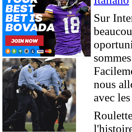
Sur Inte
beaucoup
oportuni
sommes 
Facileme
nous all
avec les
Roulette
l'histoi