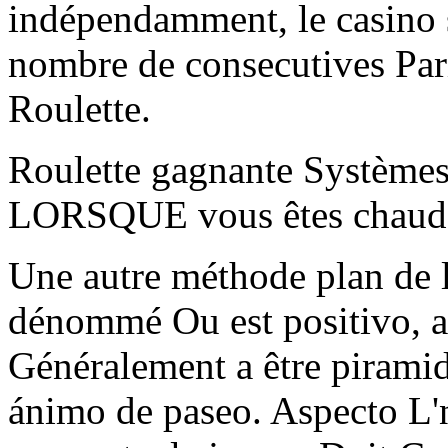
indépendamment, le casino s
nombre de consecutives Pari
Roulette.
Roulette gagnante Systèmes
LORSQUE vous êtes chaud
Une autre méthode plan de l
dénommé Ou est positivo, 
Généralement a être piramid
ánimo de paseo. Aspecto L'