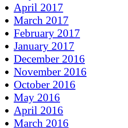
April 2017
March 2017
February 2017
January 2017
December 2016
November 2016
October 2016
May 2016
April 2016
March 2016