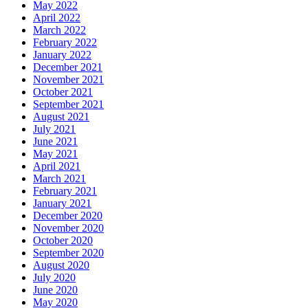
May 2022
April 2022
March 2022
February 2022
January 2022
December 2021
November 2021
October 2021
September 2021
August 2021
July 2021
June 2021
May 2021
April 2021
March 2021
February 2021
January 2021
December 2020
November 2020
October 2020
September 2020
August 2020
July 2020
June 2020
May 2020