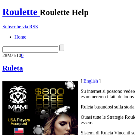
Roulette
Roulette Help
Subscribe via RSS
Home
28
Mar/10
0
Ruleta
[
English
]
Su internet si possono vedere
esamineremo i fatti de todos 
Ruleta basandosi sulla storia
Quasi tutte le Strategie Roul
essere.
Sistemi di Ruleta Vincenti son