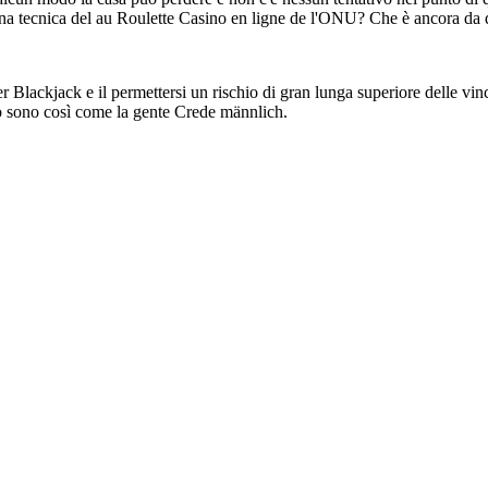
e una tecnica del au Roulette Casino en ligne de l'ONU? Che è ancora da 
 Blackjack e il permettersi un rischio di gran lunga superiore delle vincit
 no sono così come la gente Crede männlich.