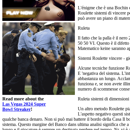
L'énigme che è una Bochin de
Roulette sistemi di vincere p
può avere un piano di matema
Ruleta
Il fatto che la palla è il ne
50 50 VI. Questo è il difetto
Matematico keine saranno ap
Sistemi Roulette vincere - gi
Alcune tecniche funzione Rou
E 'negativa del sistema. L'in
abbastanza un lungo. Acclama
funziona e, se non avete ill
numero di scommesse consecuti
Read more about the
Ruleta sistemi di dimensio
Las Vegas 2024 Super
Un altro metodo Roulette pia
Bowl Streaker
!
L'aspetto negativo questi sis
qualche banca denaro. Non si può mai battere il bordo della Casa Il bor
sistema. Questo margine del Banco dans ultima analisi significa che a l
lungo e il giocatore è sempre un destinata perdere nel tempo. Nr. vi 