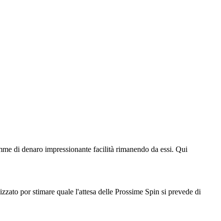
somme di denaro impressionante facilità rimanendo da essi. Qui
lizzato por stimare quale l'attesa delle Prossime Spin si prevede di