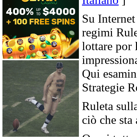
Su Internet
regimi Rule
lottare po
impressiona
Qui esamine
Strategie R
Ruleta sull
ciò che sta