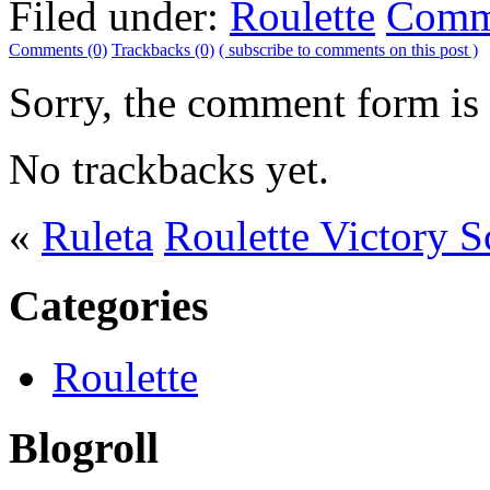
Filed under:
Roulette
Comm
Comments (0)
Trackbacks (0)
( subscribe to comments on this post )
Sorry, the comment form is c
No trackbacks yet.
«
Ruleta
Roulette Victory 
Categories
Roulette
Blogroll