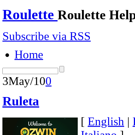
Roulette
Roulette Hel
Subscribe via RSS
Home
3
May/10
0
Ruleta
[
English
|
Italiano
]