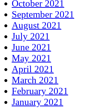
October 2021
September 2021
August 2021
July 2021
June 2021
May 2021
April 2021
March 2021
February 2021
January 2021