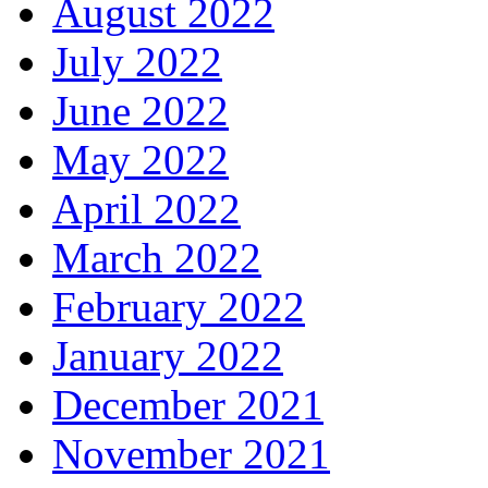
August 2022
July 2022
June 2022
May 2022
April 2022
March 2022
February 2022
January 2022
December 2021
November 2021