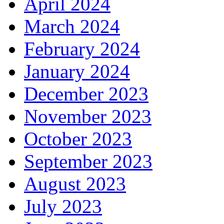
April 2024
March 2024
February 2024
January 2024
December 2023
November 2023
October 2023
September 2023
August 2023
July 2023