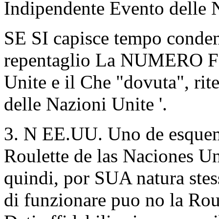
Indipendente Evento delle 
SE SI capisce tempo conde
repentaglio La NUMERO Fal
Unite e il Che "dovuta", ri
delle Nazioni Unite '.
3. N EE.UU. Uno de esque
Roulette de las Naciones U
quindi, por SUA natura stes
di funzionare puo no la Ro