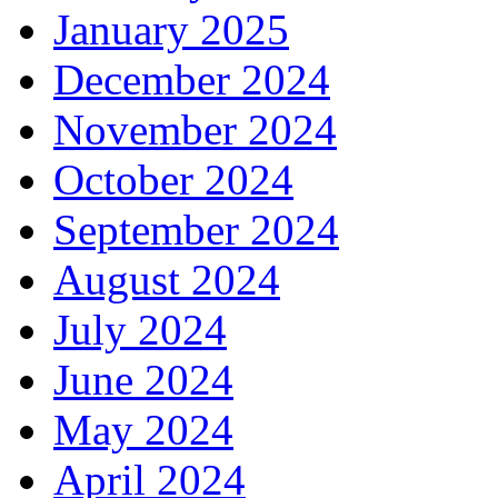
January 2025
December 2024
November 2024
October 2024
September 2024
August 2024
July 2024
June 2024
May 2024
April 2024