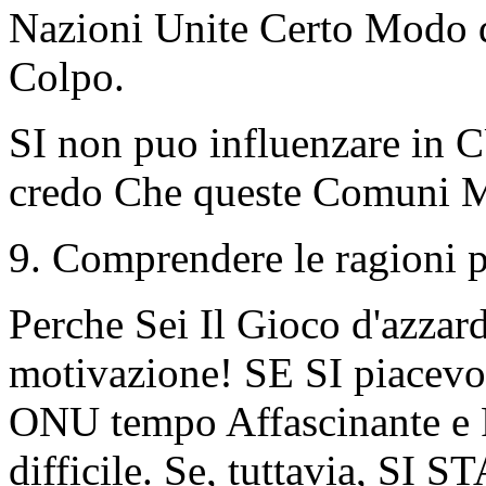
Nazioni Unite Certo Modo di
Colpo.
SI non puo influenzare in C
credo Che queste Comuni M
9. Comprendere le ragioni 
Perche Sei Il Gioco d'azzar
motivazione! SE SI piacevo
ONU tempo Affascinante e P
difficile. Se, tuttavia, SI 