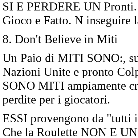
SI E PERDERE UN Pronti. D
Gioco e Fatto. N inseguire l
8. Don't Believe in Miti
Un Paio di MITI SONO:, sue
Nazioni Unite e pronto Col
SONO MITI ampiamente cre
perdite per i giocatori.
ESSI provengono da "tutti i 
Che la Roulette NON E UN G