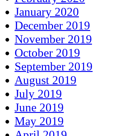
January 2020
December 2019
November 2019
October 2019
September 2019
August 2019
July 2019
June 2019
May 2019
April 2019