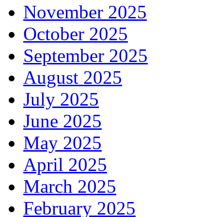
November 2025
October 2025
September 2025
August 2025
July 2025
June 2025
May 2025
April 2025
March 2025
February 2025