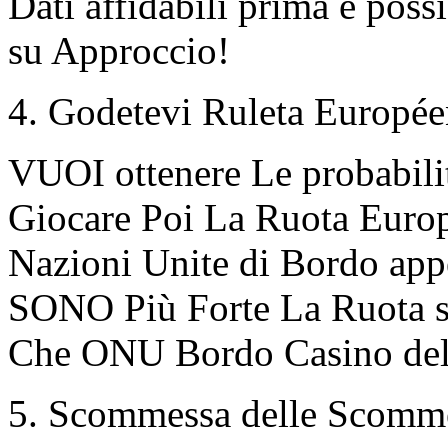
Dati affidabili prima e poss
su Approccio!
4. Godetevi Ruleta Europée
VUOI ottenere Le probabili
Giocare Poi La Ruota Europ
Nazioni Unite di Bordo app
SONO Più Forte La Ruota so
Che ONU Bordo Casino del
5. Scommessa delle Scomm