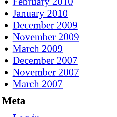
February 2010
January 2010
December 2009
November 2009
March 2009
December 2007
November 2007
March 2007
Meta