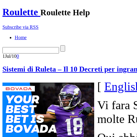
Roulette
Roulette Help
Subscribe via RSS
Home
1
Jul/10
0
Sistemi di Ruleta – Il 10 Decreti per ingra
[
Englis
Vi fara 
molte R