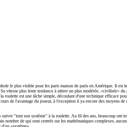
bole le plus visible pour les paris maison de paris en Amérique. Il est 
. Sa vitesse plus lente tendance à attirer un plus modérée, «civilisée» du
a roulette est une tâche simple, découlant d'une technique efficace pour 
cours de l'avantage du joueur, à l'exception il ya encore des moyens de r
suivre "tout son système" à la roulette. Au fil des ans, beaucoup ont ten
ain nombre de qui sont centrés sur les mathématiques complexes, aucun sys
e d'un «système».