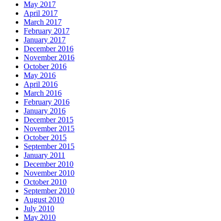
May 2017
April 2017
March 2017
February 2017
January 2017
December 2016
November 2016
October 2016
May 2016
April 2016
March 2016
February 2016
January 2016
December 2015
November 2015
October 2015
September 2015
January 2011
December 2010
November 2010
October 2010
September 2010
August 2010
July 2010
May 2010