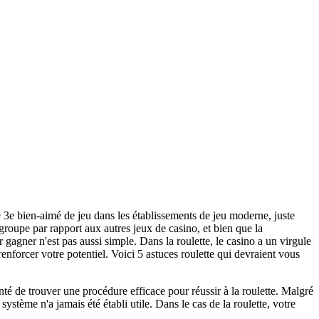
le 3e bien-aimé de jeu dans les établissements de jeu moderne, juste
 groupe par rapport aux autres jeux de casino, et bien que la
gagner n'est pas aussi simple. Dans la roulette, le casino a un virgule
enforcer votre potentiel. Voici 5 astuces roulette qui devraient vous
té de trouver une procédure efficace pour réussir à la roulette. Malgré
tème n'a jamais été établi utile. Dans le cas de la roulette, votre