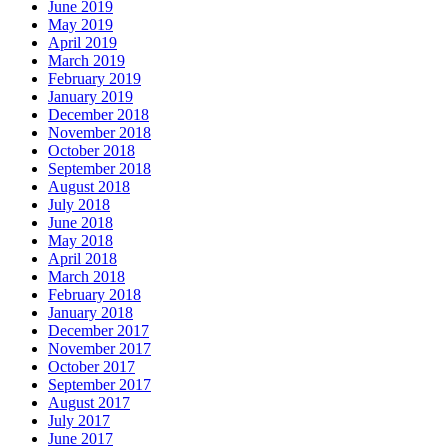
June 2019
May 2019
April 2019
March 2019
February 2019
January 2019
December 2018
November 2018
October 2018
September 2018
August 2018
July 2018
June 2018
May 2018
April 2018
March 2018
February 2018
January 2018
December 2017
November 2017
October 2017
September 2017
August 2017
July 2017
June 2017