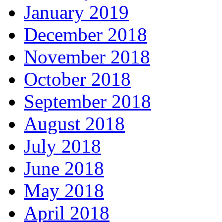
January 2019
December 2018
November 2018
October 2018
September 2018
August 2018
July 2018
June 2018
May 2018
April 2018