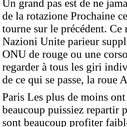
Un grand pas est de ne jamai
de la rotazione Prochaine cen
tourne sur le précédent. Ce 
Nazioni Unite parieur supplé
ONU de rouge ou une corso 
regarder à tous les giri in
de ce qui se passe, la roue A
Paris Les plus de moins ont
beaucoup puissiez repartir p
sont beaucoup profiter faibl