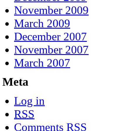
November 2009
March 2009
December 2007
November 2007
March 2007
Meta
Log in
RSS
Comments
RSS