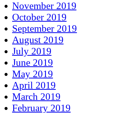
November 2019
October 2019
September 2019
August 2019
July 2019
June 2019
May 2019
April 2019
March 2019
February 2019