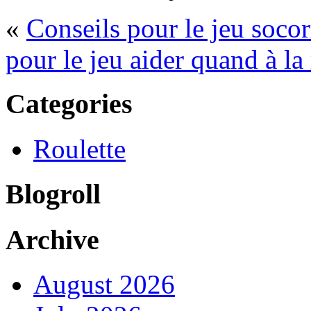
«
Conseils pour le jeu socor
pour le jeu aider quand à la 
Categories
Roulette
Blogroll
Archive
August 2026