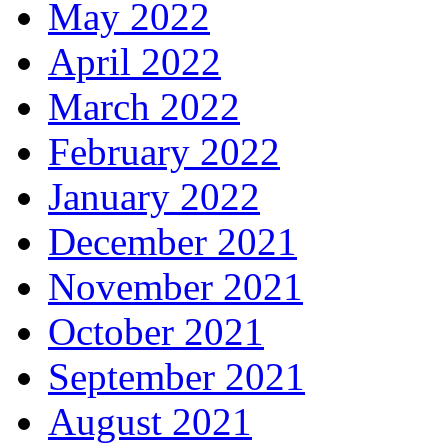
May 2022
April 2022
March 2022
February 2022
January 2022
December 2021
November 2021
October 2021
September 2021
August 2021