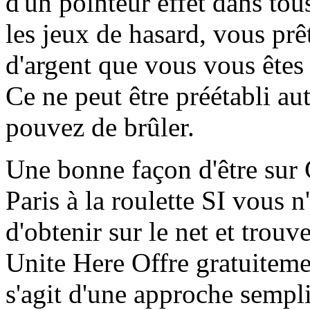
d'un pointeur effet dans tou
les jeux de hasard, vous prê
d'argent que vous vous êtes
Ce ne peut être préétabli a
pouvez de brûler.
Une bonne façon d'être sur 
Paris à la roulette SI vous n
d'obtenir sur le net et trouv
Unite Here Offre gratuiteme
s'agit d'une approche sempl