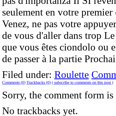
pas d'importanza Il SI reve
seulement en votre premier 
Venez, ne pas votre appuyer 
de vous d'aller dans trop Le 
que vous êtes ciondolo ou e
de passer à la partie Prochai
Filed under:
Roulette
Comm
Comments (0)
Trackbacks (0)
( subscribe to comments on this post )
Sorry, the comment form is c
No trackbacks yet.