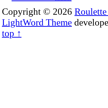
Copyright © 2026
Roulett
LightWord Theme
develop
top ↑