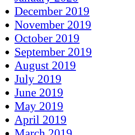
December 2019
November 2019
October 2019
September 2019
August 2019
July 2019
June 2019
May 2019
April 2019
March 2019