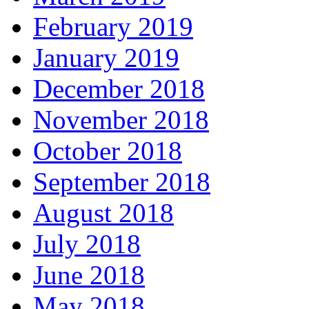
February 2019
January 2019
December 2018
November 2018
October 2018
September 2018
August 2018
July 2018
June 2018
May 2018