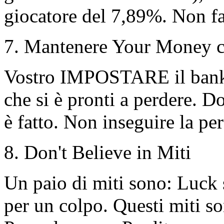
giocatore del 7,89%. Non f
7. Mantenere Your Money c
Vostro IMPOSTARE il bankr
che si è pronti a perdere. D
è fatto. Non inseguire la pe
8. Don't Believe in Miti
Un paio di miti sono: Luck 
per un colpo. Questi miti 