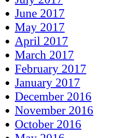
June 2017
May 2017
April 2017
March 2017
February 2017
January 2017
December 2016
November 2016
October 2016
May 2016