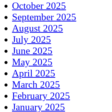
October 2025
September 2025
August 2025
July 2025
June 2025
May 2025
April 2025
March 2025
February 2025
January 2025