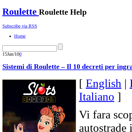
Roulette
Roulette Help
Subscribe via RSS
Home
15
Jan/10
0
Sistemi di Roulette – Il 10 decreti per ing
[
English
|
Italiano
]
Vi fara scop
autostrade 