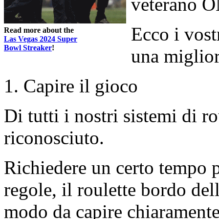
veterano 
Ecco i vostr
Read more about the
Las Vegas 2024 Super
Bowl Streaker
!
una miglior
1. Capire il gioco
Di tutti i nostri sistemi di r
riconosciuto.
Richiedere un certo tempo pe
regole, il roulette bordo del
modo da capire chiaramente