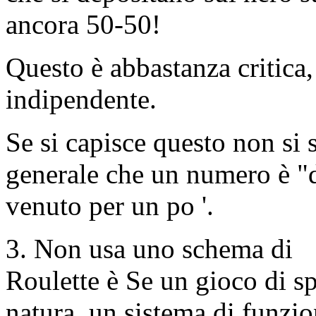
ancora 50-50!
Questo è abbastanza critica,
indipendente.
Se si capisce questo non si 
generale che un numero è "
venuto per un po '.
3. Non usa uno schema di
Roulette è Se un gioco di sp
natura, un sistema di funzio