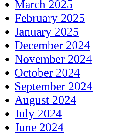
March 2025
February 2025
January 2025
December 2024
November 2024
October 2024
September 2024
August 2024
July 2024
June 2024