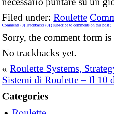
necessario puntare su un gi
Filed under:
Roulette
Comm
Comments (0)
Trackbacks (0)
( subscribe to comments on this post )
Sorry, the comment form is c
No trackbacks yet.
«
Roulette Systems, Strate
Sistemi di Roulette – Il 10 
Categories
Roulette