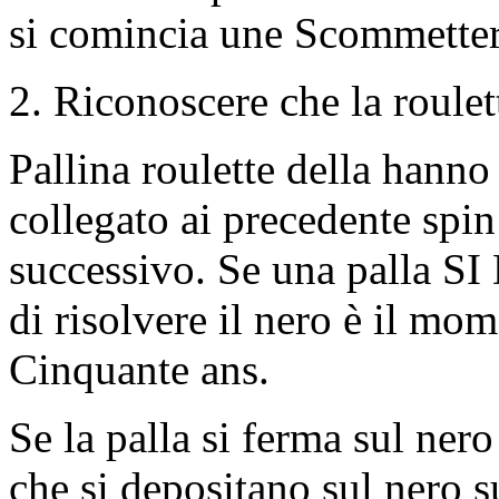
si comincia une Scommetter
2. Riconoscere che la roulet
Pallina roulette della hanno
collegato ai precedente spin
successivo. Se una palla SI
di risolvere il nero è il mo
Cinquante ans.
Se la palla si ferma sul nero
che si depositano sul nero 