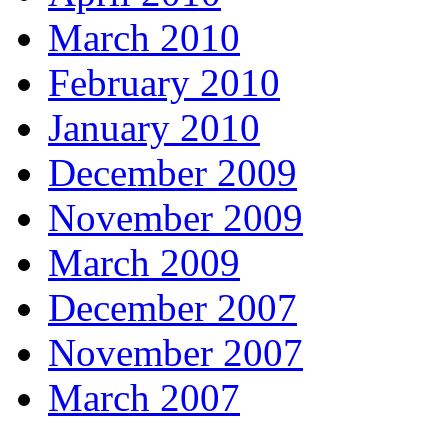
March 2010
February 2010
January 2010
December 2009
November 2009
March 2009
December 2007
November 2007
March 2007