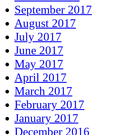
September 2017
August 2017
July 2017
June 2017
May 2017
April 2017
March 2017
February 2017
January 2017
December 2016