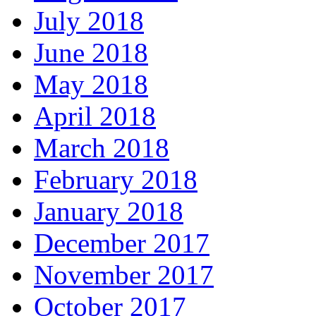
July 2018
June 2018
May 2018
April 2018
March 2018
February 2018
January 2018
December 2017
November 2017
October 2017