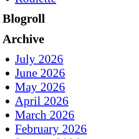
Blogroll
Archive
July 2026
June 2026
May 2026
April 2026
March 2026
February 2026