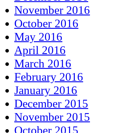
November 2016
October 2016
May 2016
April 2016
March 2016
February 2016
January 2016
December 2015
November 2015
October 2015