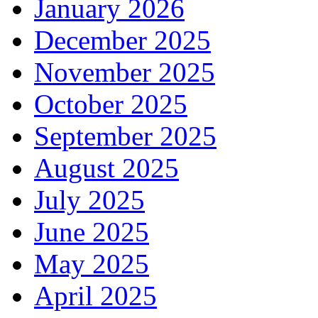
January 2026
December 2025
November 2025
October 2025
September 2025
August 2025
July 2025
June 2025
May 2025
April 2025