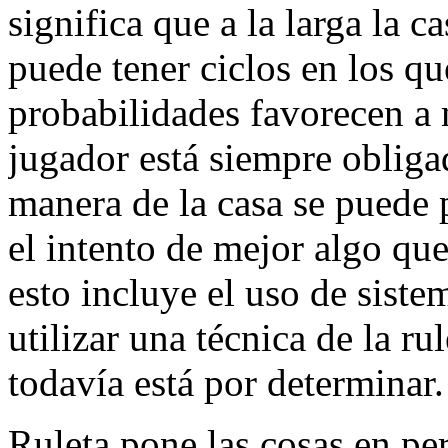
significa que a la larga la c
puede tener ciclos en los qu
probabilidades favorecen a 
jugador está siempre obliga
manera de la casa se puede
el intento de mejor algo q
esto incluye el uso de siste
utilizar una técnica de la r
todavía está por determinar.
Ruleta pone las cosas en pe