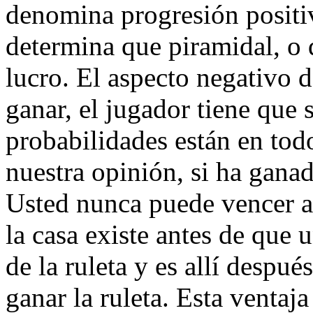
denomina progresión positi
determina que piramidal, o 
lucro. El aspecto negativo d
ganar, el jugador tiene que 
probabilidades están en tod
nuestra opinión, si ha gana
Usted nunca puede vencer al
la casa existe antes de que 
de la ruleta y es allí despué
ganar la ruleta. Esta ventaja