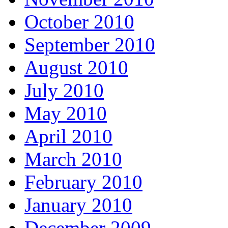
October 2010
September 2010
August 2010
July 2010
May 2010
April 2010
March 2010
February 2010
January 2010
December 2009