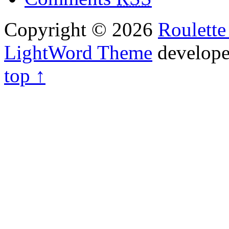
Copyright © 2026
Roulett
LightWord Theme
develop
top ↑