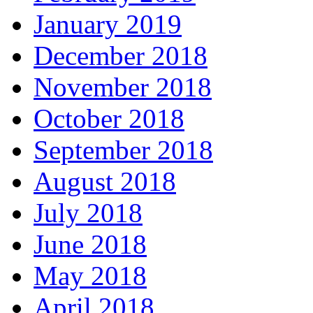
January 2019
December 2018
November 2018
October 2018
September 2018
August 2018
July 2018
June 2018
May 2018
April 2018