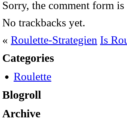
Sorry, the comment form is c
No trackbacks yet.
«
Roulette-Strategien
Is Ro
Categories
Roulette
Blogroll
Archive