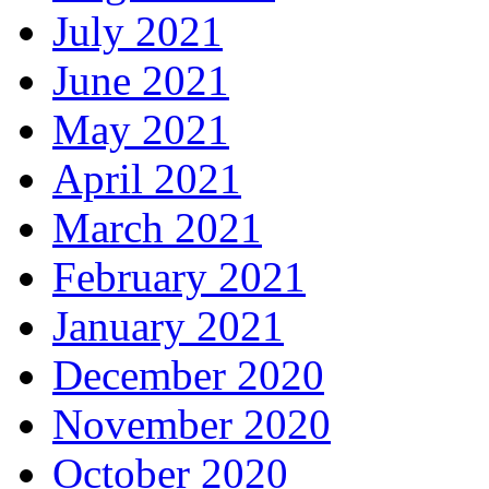
July 2021
June 2021
May 2021
April 2021
March 2021
February 2021
January 2021
December 2020
November 2020
October 2020