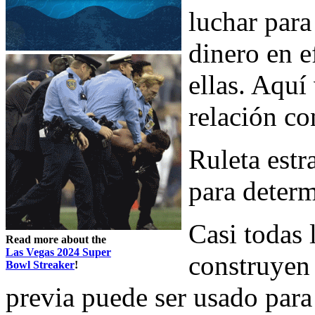
luchar para
dinero en e
ellas. Aquí
relación con
Ruleta estr
para determ
Casi todas l
Read more about the
Las Vegas 2024 Super
construyen 
Bowl Streaker
!
previa puede ser usado para 