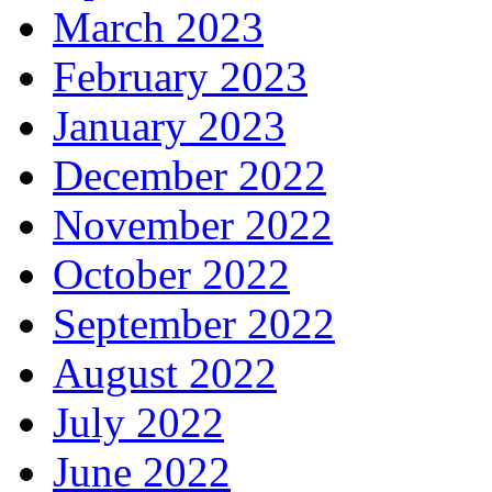
March 2023
February 2023
January 2023
December 2022
November 2022
October 2022
September 2022
August 2022
July 2022
June 2022