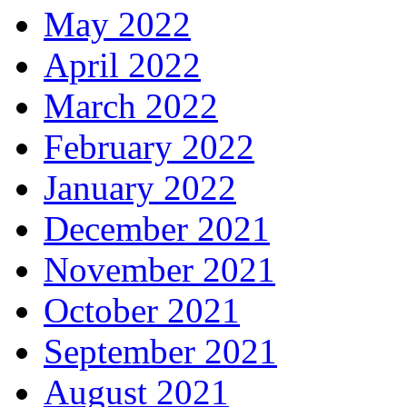
May 2022
April 2022
March 2022
February 2022
January 2022
December 2021
November 2021
October 2021
September 2021
August 2021