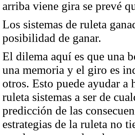
arriba viene gira se prevé q
Los sistemas de ruleta gana
posibilidad de ganar.
El dilema aquí es que una bo
una memoria y el giro es in
otros. Esto puede ayudar a h
ruleta sistemas a ser de cual
predicción de las consecuenc
estrategias de la ruleta no t