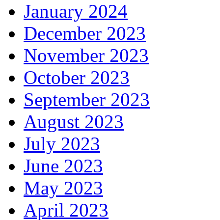
January 2024
December 2023
November 2023
October 2023
September 2023
August 2023
July 2023
June 2023
May 2023
April 2023