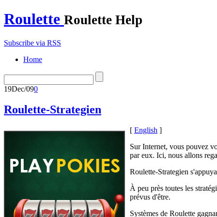
Roulette
Roulette Help
Subscribe via RSS
Home
19
Dec/09
0
Roulette-Strategien
[
English
]
Sur Internet, vous pouvez vo
par eux. Ici, nous allons rega
Roulette-Strategien s'appuyan
À peu près toutes les stratégi
prévus d'être.
Systèmes de Roulette gagnant