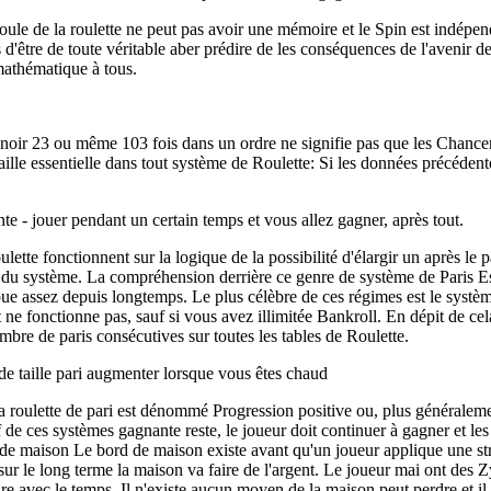
boule de la roulette ne peut pas avoir une mémoire et le Spin est indépend
d'être de toute véritable aber prédire de les conséquences de l'avenir de d
athématique à tous.
 le noir 23 ou même 103 fois dans un ordre ne signifie pas que les Chanc
aille essentielle dans tout système de Roulette: Si les données précédent
e - jouer pendant un certain temps et vous allez gagner, après tout.
ulette fonctionnent sur la logique de la possibilité d'élargir un après l
 du système. La compréhension derrière ce genre de système de Paris Est
 joue assez depuis longtemps. Le plus célèbre de ces régimes est le systèm
ne fonctionne pas, sauf si vous avez illimitée Bankroll. En dépit de ce
mbre de paris consécutives sur toutes les tables de Roulette.
e taille pari augmenter lorsque vous êtes chaud
a roulette de pari est dénommé Progression positive ou, plus généralem
f de ces systèmes gagnante reste, le joueur doit continuer à gagner et le
e maison Le bord de maison existe avant qu'un joueur applique une straté
r le long terme la maison va faire de l'argent. Le joueur mai ont des Zyk
rdre avec le temps. Il n'existe aucun moyen de la maison peut perdre et