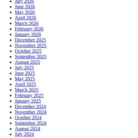
July 2026
June 2026
May 2026
April 2026
March 2026
February 2026
January 2026
December 2025
November 2025
October 2025
September 2025
August 2025
July 2025
June 2025
May 2025
April 2025
March 2025
February 2025
January 2025
December 2024
November 2024
October 2024
September 2024
August 2024
July 2024