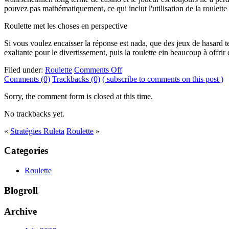
pouvez pas mathématiquement, ce qui inclut l'utilisation de la roulett
Roulette met les choses en perspective
Si vous voulez encaisser la réponse est nada, que des jeux de hasard 
exaltante pour le divertissement, puis la roulette ein beaucoup à offri
Filed under:
Roulette
Comments Off
Comments (0)
Trackbacks (0)
( subscribe to comments on this post )
Sorry, the comment form is closed at this time.
No trackbacks yet.
«
Stratégies Ruleta
Roulette
»
Categories
Roulette
Blogroll
Archive