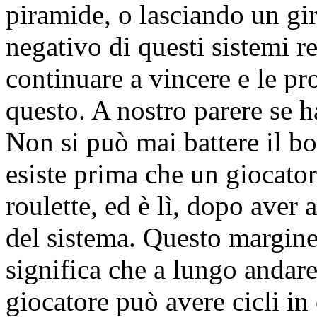
piramide, o lasciando un gir
negativo di questi sistemi re
continuare a vincere e le p
questo. A nostro parere se 
Non si può mai battere il bo
esiste prima che un giocator
roulette, ed è lì, dopo aver 
del sistema. Questo margine
significa che a lungo andare 
giocatore può avere cicli in 