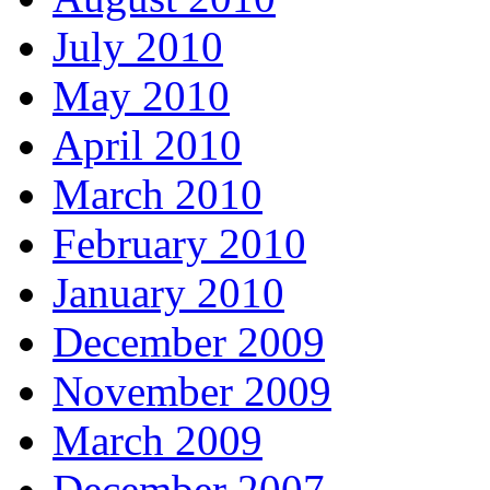
July 2010
May 2010
April 2010
March 2010
February 2010
January 2010
December 2009
November 2009
March 2009
December 2007