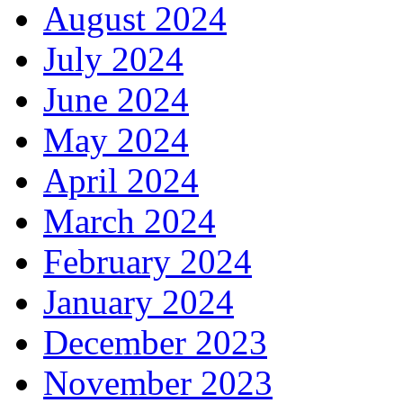
August 2024
July 2024
June 2024
May 2024
April 2024
March 2024
February 2024
January 2024
December 2023
November 2023