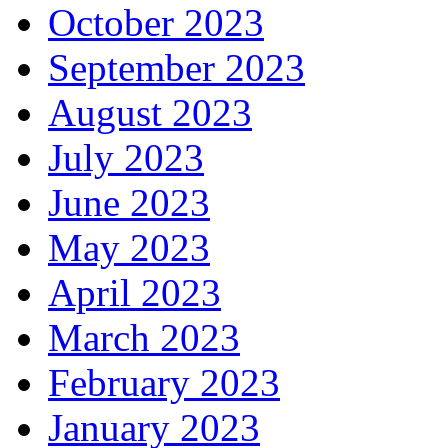
October 2023
September 2023
August 2023
July 2023
June 2023
May 2023
April 2023
March 2023
February 2023
January 2023