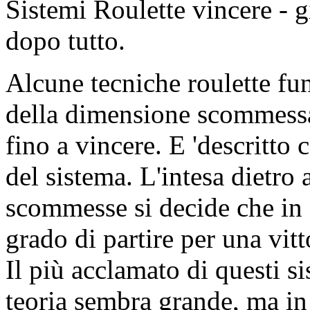
Sistemi Roulette vincere - g
dopo tutto.
Alcune tecniche roulette fu
della dimensione scommessa
fino a vincere. E 'descritto
del sistema. L'intesa dietro 
scommesse si decide che in o
grado di partire per una vit
Il più acclamato di questi si
teoria sembra grande, ma in 