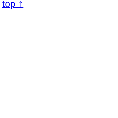
top ↑