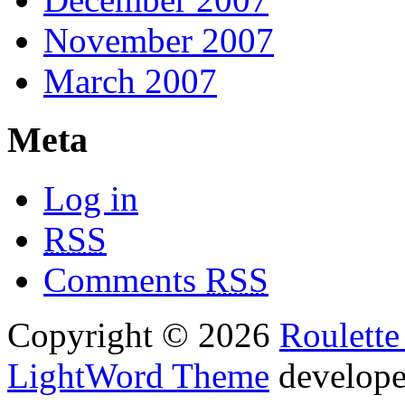
November 2007
March 2007
Meta
Log in
RSS
Comments
RSS
Copyright © 2026
Roulett
LightWord Theme
develop