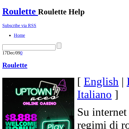
Roulette
Roulette Help
Subscribe via RSS
Home
17
Dec/09
0
Roulette
[
English
|
Italiano
]
Su internet
regimi di ro