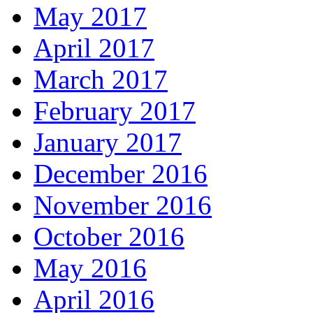
May 2017
April 2017
March 2017
February 2017
January 2017
December 2016
November 2016
October 2016
May 2016
April 2016