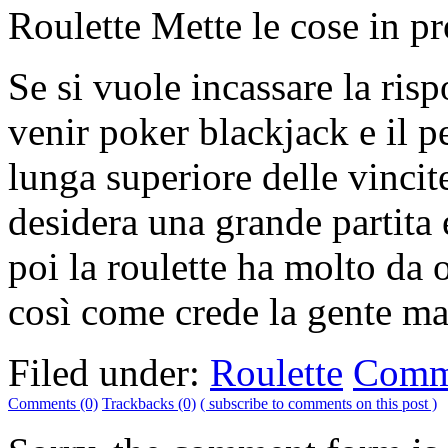
Roulette Mette le cose in pr
Se si vuole incassare la risp
venir poker blackjack e il p
lunga superiore delle vincite.
desidera una grande partita e
poi la roulette ha molto da o
così come crede la gente ma
Filed under:
Roulette
Comm
Comments (0)
Trackbacks (0)
( subscribe to comments on this post )