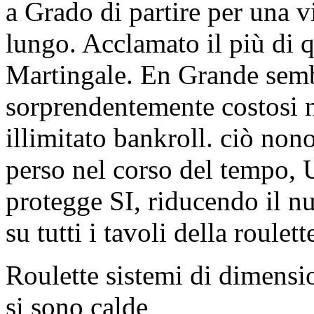
a Grado di partire per una v
lungo. Acclamato il più di q
Martingale. En Grande sembr
sorprendentemente costosi n
illimitato bankroll. ciò non
perso nel corso del tempo,
protegge SI, riducendo il 
su tutti i tavoli della roulett
Roulette sistemi di dimen
si sono calde