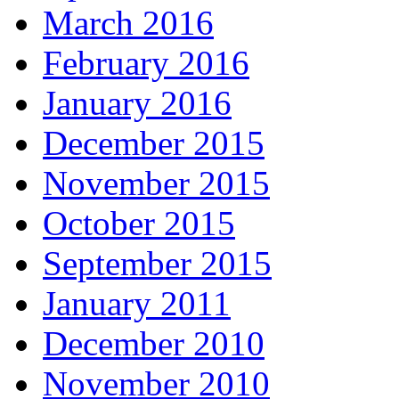
March 2016
February 2016
January 2016
December 2015
November 2015
October 2015
September 2015
January 2011
December 2010
November 2010