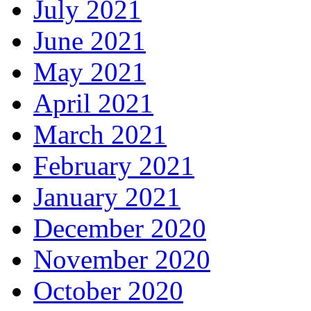
July 2021
June 2021
May 2021
April 2021
March 2021
February 2021
January 2021
December 2020
November 2020
October 2020