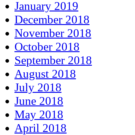
January 2019
December 2018
November 2018
October 2018
September 2018
August 2018
July 2018
June 2018
May 2018
April 2018