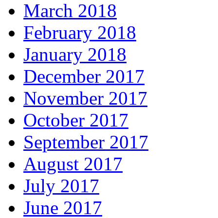
March 2018
February 2018
January 2018
December 2017
November 2017
October 2017
September 2017
August 2017
July 2017
June 2017