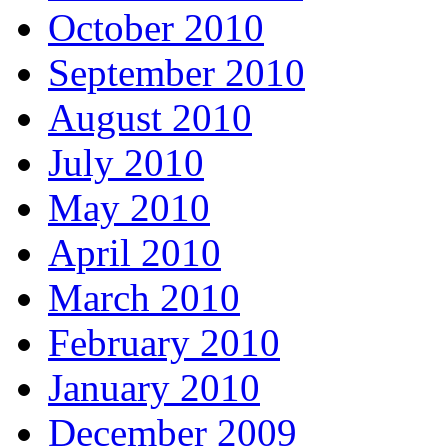
October 2010
September 2010
August 2010
July 2010
May 2010
April 2010
March 2010
February 2010
January 2010
December 2009