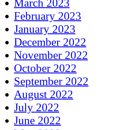
March 2023
February 2023
January 2023
December 2022
November 2022
October 2022
September 2022
August 2022
July 2022
June 2022