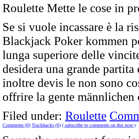
Roulette Mette le cose in pr
Se si vuole incassare è la ri
Blackjack Poker kommen per
lunga superiore delle vincite.
desidera una grande partita e
inoltre devis le non sono co
offrire la gente männliche
Filed under:
Roulette
Comm
Comments (0)
Trackbacks (0)
( subscribe to comments on this post )