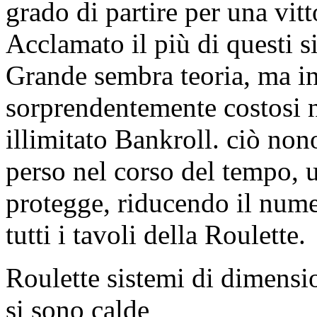
grado di partire per una vit
Acclamato il più di questi s
Grande sembra teoria, ma in
sorprendentemente costosi n
illimitato Bankroll. ciò non
perso nel corso del tempo, 
protegge, riducendo il num
tutti i tavoli della Roulette.
Roulette sistemi di dimen
si sono calde