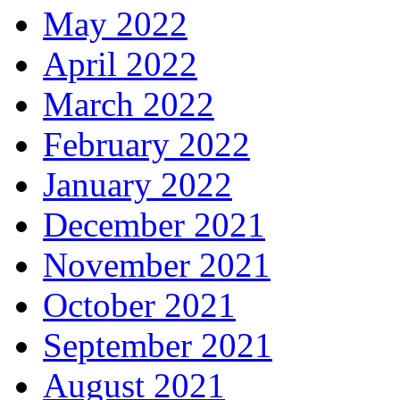
May 2022
April 2022
March 2022
February 2022
January 2022
December 2021
November 2021
October 2021
September 2021
August 2021