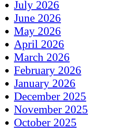
July 2026
June 2026
May 2026
April 2026
March 2026
February 2026
January 2026
December 2025
November 2025
October 2025