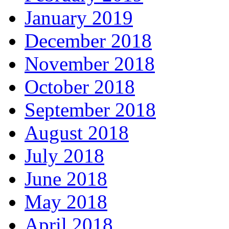
January 2019
December 2018
November 2018
October 2018
September 2018
August 2018
July 2018
June 2018
May 2018
April 2018