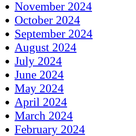
November 2024
October 2024
September 2024
August 2024
July 2024
June 2024
May 2024
April 2024
March 2024
February 2024