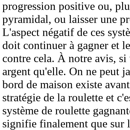
progression positive ou, pl
pyramidal, ou laisser une p
L'aspect négatif de ces syst
doit continuer à gagner et l
contre cela. À notre avis, 
argent qu'elle. On ne peut 
bord de maison existe avant
stratégie de la roulette et c'
système de roulette gagnant
signifie finalement que sur 