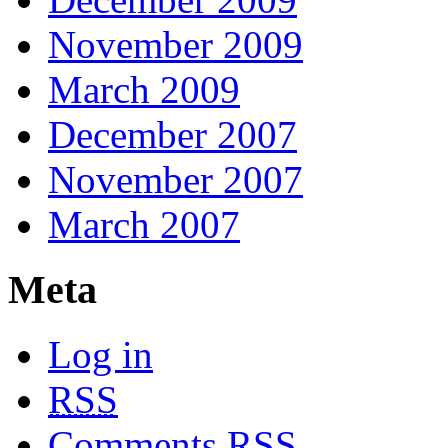
November 2009
March 2009
December 2007
November 2007
March 2007
Meta
Log in
RSS
Comments
RSS