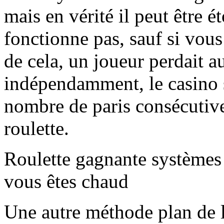
mais en vérité il peut être
fonctionne pas, sauf si vous
de cela, un joueur perdait a
indépendamment, le casino s
nombre de paris consécutives
roulette.
Roulette gagnante systèmes 
vous êtes chaud
Une autre méthode plan de l