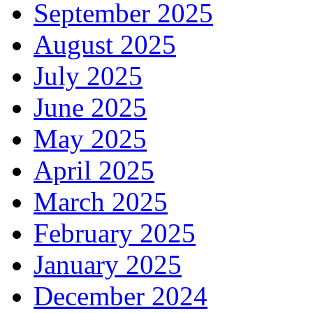
September 2025
August 2025
July 2025
June 2025
May 2025
April 2025
March 2025
February 2025
January 2025
December 2024