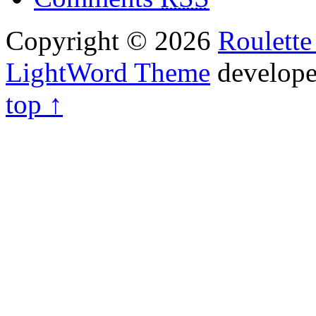
Copyright © 2026
Roulett
LightWord Theme
develop
top ↑