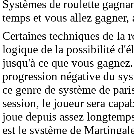
Systèmes de roulette gagnan
temps et vous allez gagner, 
Certaines techniques de la r
logique de la possibilité d'é
jusqu'à ce que vous gagnez.
progression négative du sy
ce genre de système de pari
session, le joueur sera capabl
joue depuis assez longtemps
est le système de Martingale.