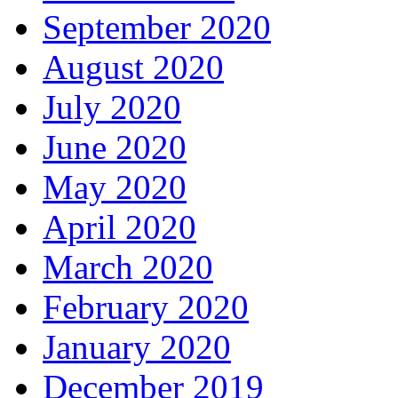
September 2020
August 2020
July 2020
June 2020
May 2020
April 2020
March 2020
February 2020
January 2020
December 2019