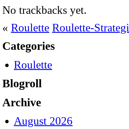
No trackbacks yet.
«
Roulette
Roulette-Strateg
Categories
Roulette
Blogroll
Archive
August 2026