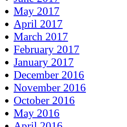
May 2017
April 2017
March 2017
February 2017
January 2017
December 2016
November 2016
October 2016
May 2016
April 2016